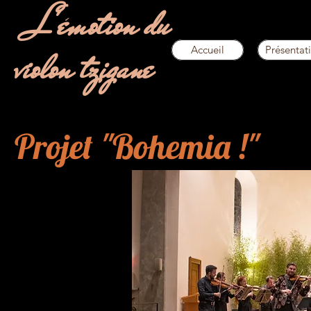
L'émotion du
violon tzigane
Accueil
Présentat
Projet "Bohemia !"