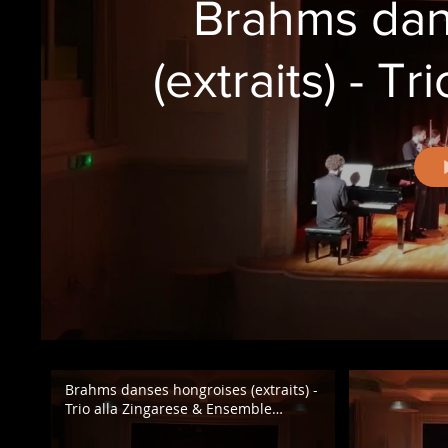
Brahms dan
(extraits) - T
Ensemble
"Bo
Brahms danses hongroises (extraits) -
Trio alla Zingarese & Ensemble
Microcosme - "Bohemia !"